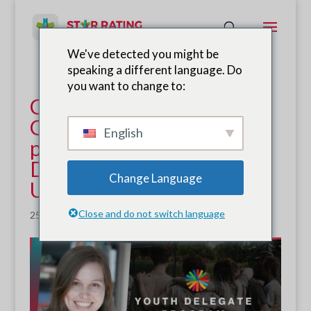
We've detected you might be
speaking a different language. Do
you want to change to:
Coordinador del Programa
Global SR4S seleccionado
English
para unirse al Programa de
Delegados Juveniles de
Change Language
UNITE 2030
Close and do not switch language
25 de agosto de 2021
|
Noticias