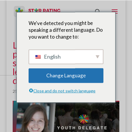
We've detected you might be
speaking a different language. Do
you want to change to:
Le coordinateur du
programme mondial SR4S
English
sélectionné pour rejoindre
le programme des jeunes
Change Language
délégués d'UNITE 2030
Close and do not switch language
25 août 2021
|
Nouvelles