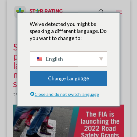
We've detected you might be
speaking a different language. Do
you want to change to:
Subvenciones de la FIA
para apoyar a los clubes en
English
la promoción de una
movilidad segura y
Change Language
sostenible
Close and do not switch language
25 de enero de 2022
|
Noticias