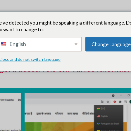
 Líderes
Como funciona
Oportunidades de doadores
Res
've detected you might be speaking a different language. D
u want to change to:
nto e recursos
SIM
English
Change Language
Close and do not switch language
gora acessíveis em vários idiomas!