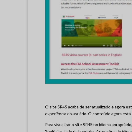
O site SR4S acaba de ser atualizado e agora est
experiência do usuário. O conteúdo agora está 
Para visualizar o site SR4S no idioma apropriado,
'Inglês' ao lado da bandeira. As opções de idio