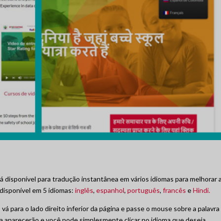
á disponível para tradução instantânea em vários idiomas para melhorar 
disponível em 5 idiomas:
inglês
,
espanhol
,
português
,
francês
e
Hindi.
 vá para o lado direito inferior da página e passe o mouse sobre a palavra
ma aparecerão e você pode simplesmente clicar no idioma que deseja.