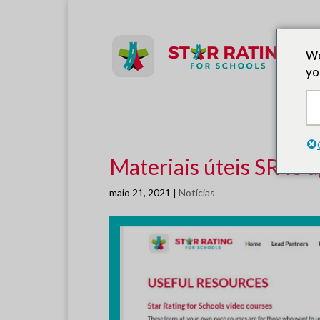
Parceiros
We
yo
Treiname
Materiais úteis SR4S a
maio 21, 2021
|
Notícias