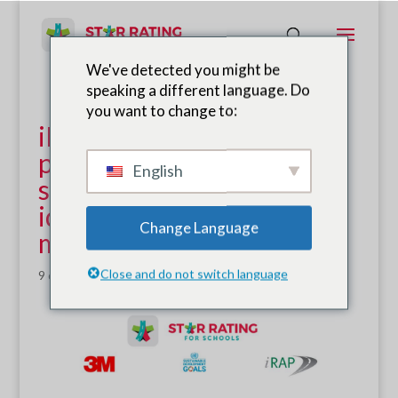
We've detected you might be
speaking a different language. Do
you want to change to:
iRAP e 3M anunciam
parceria para melhorar a
English
segurança de crianças em
idade escolar em todo o
Change Language
mundo
Close and do not switch language
9 de junho de 2020
|
Notícias