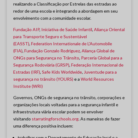
realizando a Classificação por Estrelas das estradas ao
redor de uma escola e integrando a abordagem em seu
envolvimento com a comunidade escolar.
Fundação AIP
,
Iniciativa de Saúde Infantil
,
Aliança Oriental
para Transporte Seguro e Sustentável
(EASST)
,
Federation Internationale de L'Automobile
(FIA)
,
Fundação Gonzalo Rodriguez
,
Aliança Global de
ONGs para Segurança no Trânsito
,
Parceria Global para a
Segurança Rodoviária (GRSP)
,
Federação Internacional de
Estradas (IRF)
,
Safe Kids Worldwide
,
Juventude para a
segurança no trânsito (YOURS)
e a
World Resources
Institute (WRI)
Governos, ONGs de segurança no trânsito, corporações e
organizações locais voltadas para a segurança infantil e
infraestrutura viária escolar podem se envolver
visitando
starratingforschools.org
. As maneiras de fazer
uma diferença positiva incluem:
trabalhar com o Departamento de Educação local e a