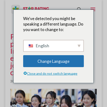
We've detected you might be
speaking a different language. Do
you want to change to:
Publicado el informe
público de AI&ME:
English
Iniciativa de
empoderamiento de los
Change Language
jóvenes para unas
carreteras más seguras
Close and do not switch language
30 de junio de 2024
|
Noticias