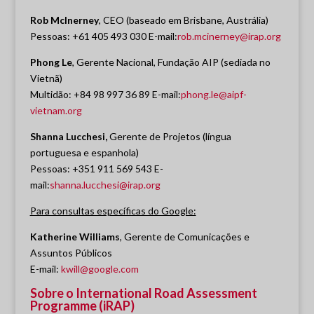
Rob McInerney
, CEO (baseado em Brisbane, Austrália)
Pessoas: +61 405 493 030 E-mail:
rob.mcinerney@irap.org
Phong Le
, Gerente Nacional, Fundação AIP (sediada no
Vietnã)
Multidão: +84 98 997 36 89 E-mail:
phong.le@aipf-
vietnam.org
Shanna Lucchesi,
Gerente de Projetos (língua
portuguesa e espanhola)
Pessoas: +351 911 569 543 E-
mail:
shanna.lucchesi@irap.org
Para consultas específicas do Google:
Katherine Williams
, Gerente de Comunicações e
Assuntos Públicos
E-mail:
kwill@google.com
Sobre o International Road Assessment
Programme (iRAP)