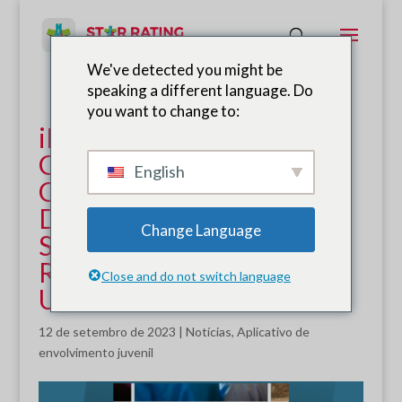
We've detected you might be
speaking a different language. Do
you want to change to:
iRAP recebe apoio do
Google para promover os
English
Objetivos de
Desenvolvimento
Change Language
Sustentável e Segurança
Rodoviária das Nações
Close and do not switch language
Unidas
12 de setembro de 2023
|
Notícias
,
Aplicativo de
envolvimento juvenil