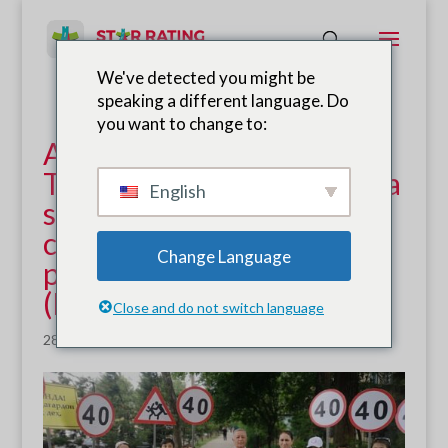
We've detected you might be
speaking a different language. Do
you want to change to:
A Geração Jovem do
Tajiquistão está a abordar a
English
segurança rodoviária das
crianças como uma
Change Language
prioridade urgente
(EASST)
Close and do not switch language
28 de fevereiro de 2023
|
Notícias