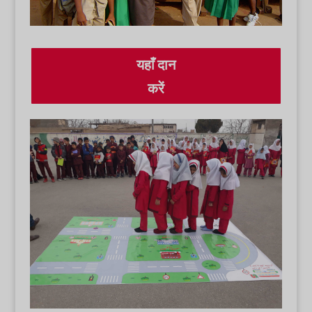
यहाँ दान
करें