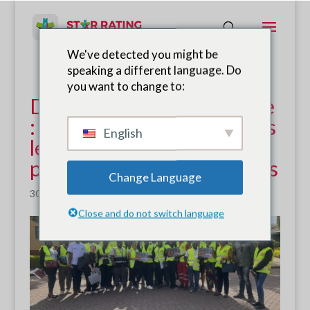
We've detected you might be
speaking a different language. Do
you want to change to:
De la salle de classe à la rue
: donner aux communautés
English
les moyens de créer des
parcours scolaires plus sûrs
Change Language
30 octobre 2024
|
Nouvelles
Close and do not switch language