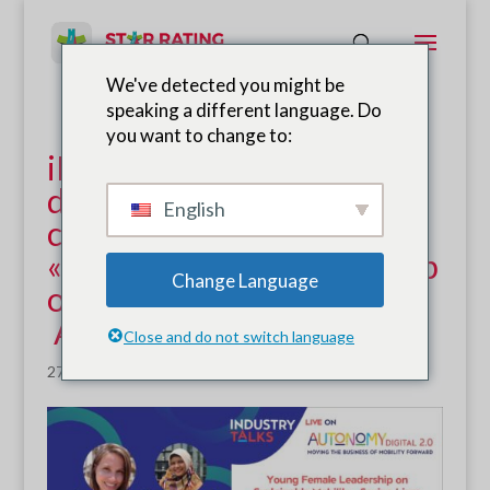
We've detected you might be
speaking a different language. Do
you want to change to:
iRAP et YOURS sont fiers
d'avoir co-organisé une
English
conférence de l'industrie
« Young Female Leadership
Change Language
on Sustainable Mobility » –
Autonomy Digital 2.0 !
Close and do not switch language
27 Avr 2021
|
Nouvelles