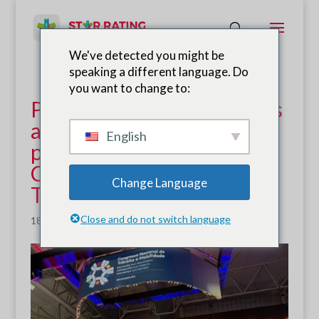
We've detected you might be
speaking a different language. Do
you want to change to:
Proyecto Caminos Seguros
a las Escuelas: Resultados
English
presentados en el
Congreso Nacional de
Change Language
Tránsito y Movilidad
Close and do not switch language
18 de diciembre de 2025
|
Noticias