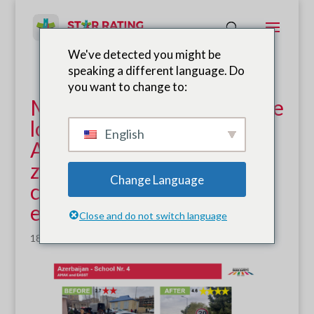
We've detected you might be
speaking a different language. Do
you want to change to:
Mejorar la seguridad vial de
los niños: esfuerzos de
English
AMAK para mejorar las
zonas escolares y
Change Language
concienciar a la población
en Azerbaiyán
Close and do not switch language
18 de noviembre de 2024
|
Noticias