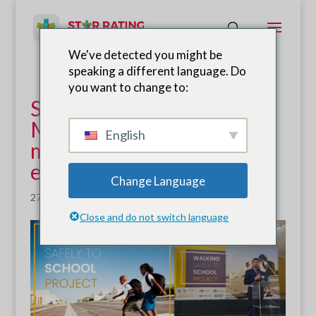
We've detected you might be
speaking a different language. Do
you want to change to:
Se lanza WATCH en
Mamelodi, Sudáfrica, para
English
mantener seguros a los
estudiantes en la carretera
Change Language
27 de agosto de 2024
|
Noticias
Close and do not switch language