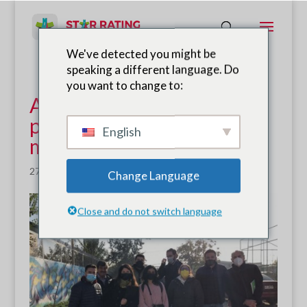
We've detected you might be
speaking a different language. Do
you want to change to:
Automóvil Club de Chile
promueve viajes escolares
English
más seguros
27 de junio de 2022
|
Noticias
Change Language
Close and do not switch language