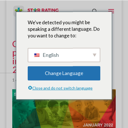
We've detected you might be
speaking a different language. Do
you want to change to:
Clasificación por estrellas
para escuelas Boletín
English
informativo de enero de
2022
Change Language
1 de febrero de 2022
|
Noticias
Close and do not switch language