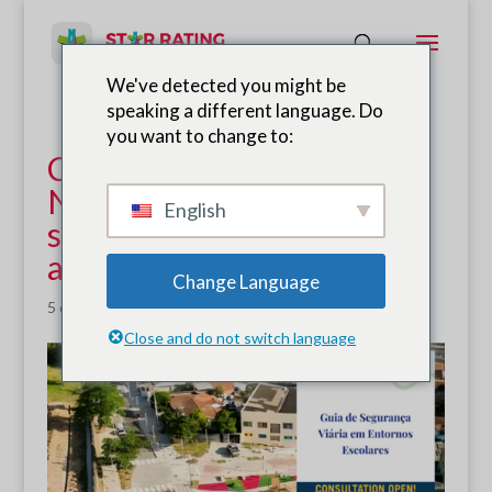
We've detected you might be
speaking a different language. Do
you want to change to:
Consulta pública aberta:
Novo guia brasileiro de
English
segurança viária em
ambientes escolares.
Change Language
5 de março de 2026
|
Notícias
Close and do not switch language