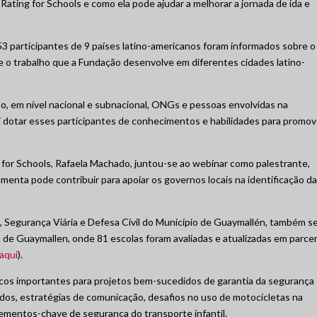
ating for Schools e como ela pode ajudar a melhorar a jornada de ida e
 53 participantes de 9 países latino-americanos foram informados sobre o
e o trabalho que a Fundação desenvolve em diferentes cidades latino-
o, em nível nacional e subnacional, ONGs e pessoas envolvidas na
oi dotar esses participantes de conhecimentos e habilidades para promov
 for Schools, Rafaela Machado, juntou-se ao webinar como palestrante,
enta pode contribuir para apoiar os governos locais na identificação d
s, Segurança Viária e Defesa Civil do Município de Guaymallén, também s
a de Guaymallen, onde 81 escolas foram avaliadas e atualizadas em parcer
aqui
).
icos importantes para projetos bem-sucedidos de garantia da segurança
ados, estratégias de comunicação, desafios no uso de motocicletas na
elementos-chave de segurança do transporte infantil.