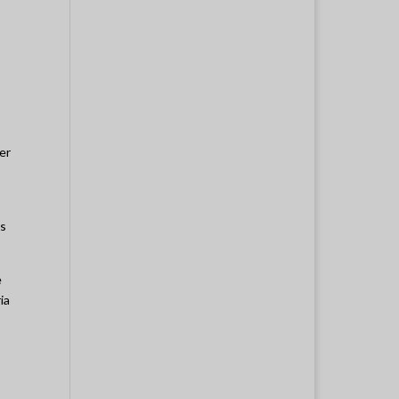
er
as
e
ia