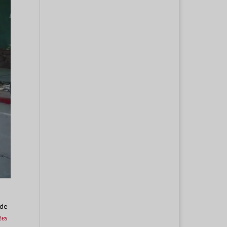
 de
tes