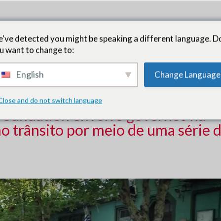
 Líderes
Como funciona
Oportunidades de doadores
Res
've detected you might be speaking a different language. D
u want to change to:
nto e recursos
SIM
English
Change Language
Close and do not switch language
Foundation envolve governos na
o trânsito por meio de uma série 