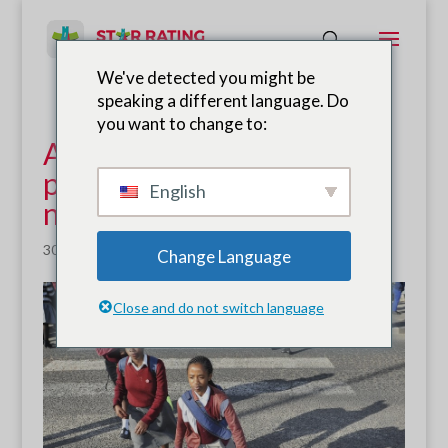
We've detected you might be
speaking a different language. Do
you want to change to:
Avanços pioneiros do
projeto 'Escolas Seguras'
English
na África do Sul
30 de maio de 2015
|
Notícias
Change Language
Close and do not switch language