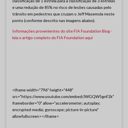
classificação de 1 estrela para a classificação de 3 estrelas
e uma redução de 85% no risco de lesões causadas pelo
trânsito em pedestres que cruzam o Jeff Masemola neste
ponto (conforme descrito nas imagens abaixo).
Informações provenientes do site FIA Foundation Blog -
leia o artigo completo do FIA Foundation aqui
<iframe width="796" height="448"
src="https://www.youtube.com/embed/JWGQW5gnF2k"
frameborder="0" allow="accelerometer; autoplay;
encrypted-media; gyroscope; picture-in-picture"
allowfullscreen></iframe>