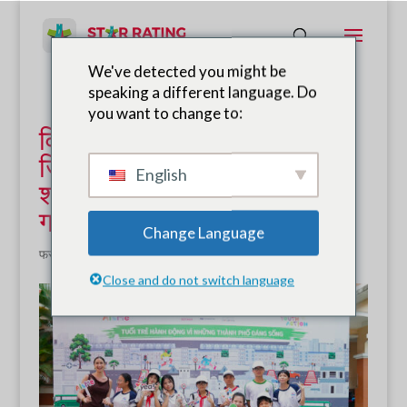
We've detected you might be
speaking a different language. Do
you want to change to:
वियतनाम के विन्ह लॉन्ग और आन
जियांग प्रांतों में युवा कल्याणकारी
English
शहरों के लिए अभियान शुरू किया
गया।
Change Language
फरवरी 12, 2026
|
समाचार
Close and do not switch language