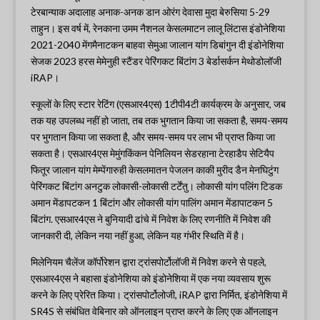
टेरबान्याक अदालाह अनाक-अनक डान ओरंग देवासा मुदा बेरुसिया 5-29
ताहुन। इस वर्ष में, रेनकाना उमम नैशनल केसलमाटन लालू लिंटास इंडोनेशिया
2021-2040 मेंगमैनाटकन बाहवा सेमुआ जालान यांग डिबांगुन दी इंडोनेशिया
सेजक 2023 हरस मेमेनुही स्टैंडर पेरिंगकट बिंटांग 3 बेर्डासर्कन मेथोडोलॉजी
iRAP।
स्कूलों के लिए स्टार रेटिंग (एसआर4एस) 1टीपी4टी कार्यक्रम के अनुसार, जब
तक यह उपलब्ध नहीं हो जाता, तब तक भुगतान किया जा सकता है, समय-समय
पर भुगतान किया जा सकता है, और समय-समय पर लाभ भी प्राप्त किया जा
सकता है। एसआर4एस मेमुंगकिंकन पेनिलियन सेडरहाना टेरहाडैप सेटियैप
फितूर जालान यांग मेम्पेंगारुही केसलमातन पेजलन काकी मुरीद डैन मेनघिटुंग
पेरिंगकट बिंटांग अनटुक लोकासी-लोकासी टर्टेंतु। लोकासी यांग पलिंग टिडक
अमान मेंडापटकन 1 बिंटांग और लोकासी यांग पालिंग अमान मेंडापाटकन 5
बिंटांग. एसआर4एस ने बुनियादी ढांचे में निवेश के लिए रणनीति में निवेश की
जानकारी दी, लेकिन नया नहीं हुआ, लेकिन यह गंभीर स्थिति में है।
मिलेनियम चैलेंज कॉर्पोरेशन द्वारा ट्रांसपोर्टोलॉजी में निवेश करने से पहले,
एसआर4एस ने बहासा इंडोनेशिया को इंडोनेशिया में एक नया व्यवसाय शुरू
करने के लिए प्रेरित किया। ट्रांसपोर्टोलोजी, iRAP द्वारा निर्मित, इंडोनेशिया में
SR4S से संबंधित वेबिनार को ऑनलाइन प्राप्त करने के लिए एक ऑनलाइन