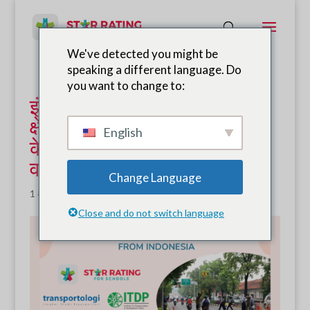
We've detected you might be
speaking a different language. Do
you want to change to:
इंडोनेशिया में SR4S के साथ स्कूल
क्षेत्र सुरक्षा कार्यक्रमों के सफल
English
केस अध्ययनों को प्रदर्शित करने
वाला ऑनलाइन वेबिनार
Change Language
1 अगस्त, 2024
|
समाचार
Close and do not switch language