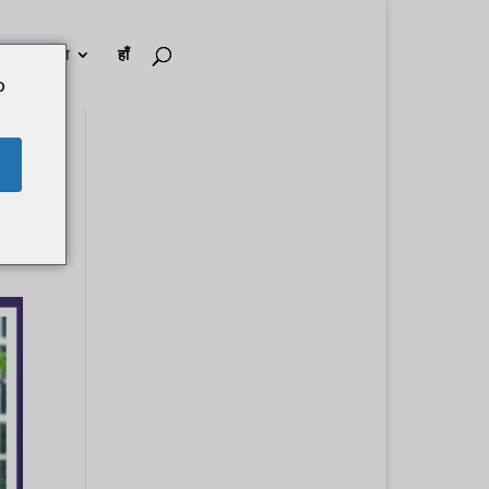
षण एवं संसाधन
हाँ
o
क