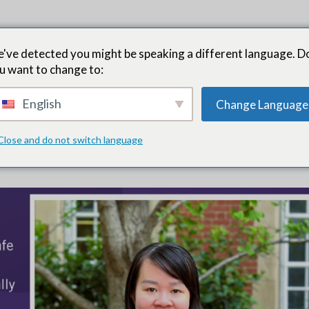
यह काम किस प्रकार करता है
दाता के अवसर
परिणाम
ताजा खबर
प्रशिक्
've detected you might be speaking a different language. D
u want to change to:
English
Change Language
शस्त करना: अंतर्राष्ट्रीय महिला दिवस पर सड़
Close and do not switch language