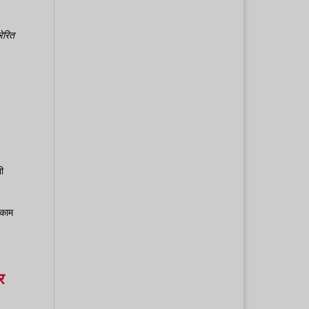
रेरित
ी
ा काम
र