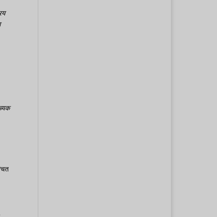
रिय
ध
ंख्यक
्चित