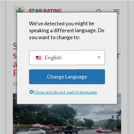
We've detected you might be
speaking a different language. Do
you want to change to:
SR4S apoia medidas
significativas para melhorar
English
a segurança escolar na
Papua Nova Guiné
Change Language
31 de julho de 2023
|
Notícias
Close and do not switch language