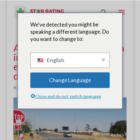
We've detected you might be
speaking a different language. Do
you want to change to:
Aplicativo SR4S usado para
informar atualizações
English
escolares SARF na cidade
de Mogale
Change Language
6 de fevereiro de 2021
|
Notícias
Close and do not switch language