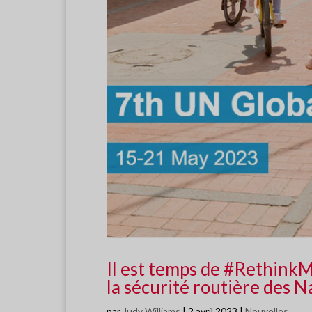
Il est temps de #RethinkM
la sécurité routière des N
par
Judy Williams
|
2 avril 2023
|
Nouvelles