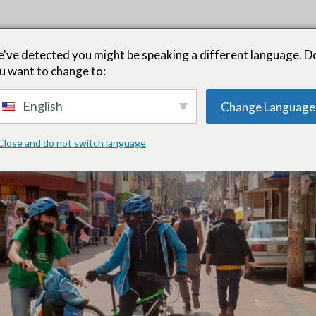
artenaires chefs de file
Comment ça fonctionne
Opportunités
've detected you might be speaking a different language. D
u want to change to:
ernières nouvelles
Formation et ressources
OUAIS
English
Change Language
Close and do not switch language