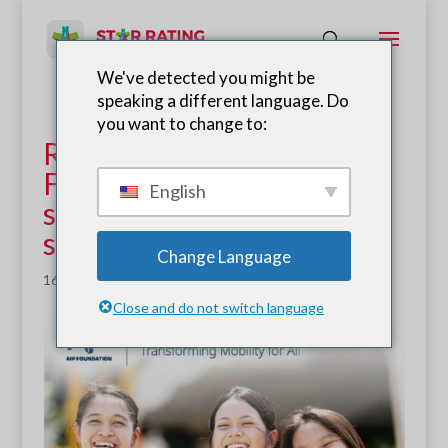
We've detected you might be
speaking a different language. Do
you want to change to:
Rapport d'impact de la
Fondation AIP sur la
English
sécurité des trajets
scolaires
Change Language
16 juin 2026
|
Nouvelles
Close and do not switch language