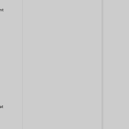
nt
at