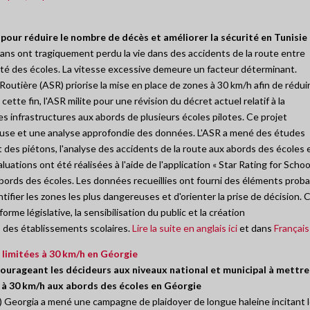
 pour réduire le nombre de décès et améliorer la sécurité en Tunisie
 ans ont tragiquement perdu la vie dans des accidents de la route entre
mité des écoles. La vitesse excessive demeure un facteur déterminant.
outière (ASR) priorise la mise en place de zones à 30 km/h afin de rédui
ette fin, l'ASR milite pour une révision du décret actuel relatif à la
es infrastructures aux abords de plusieurs écoles pilotes. Ce projet
reuse et une analyse approfondie des données. L'ASR a mené des études
et des piétons, l'analyse des accidents de la route aux abords des écoles 
uations ont été réalisées à l'aide de l'application « Star Rating for Schoo
 abords des écoles. Les données recueillies ont fourni des éléments prob
tifier les zones les plus dangereuses et d'orienter la prise de décision. 
rme législative, la sensibilisation du public et la création
 des établissements scolaires.
Lire la suite en anglais ici
et dans
Français 
 limitées à 30 km/h en Géorgie
urageant les décideurs aux niveaux national et municipal à mettre
e à 30 km/h aux abords des écoles en Géorgie
S) Georgia a mené une campagne de plaidoyer de longue haleine incitant 