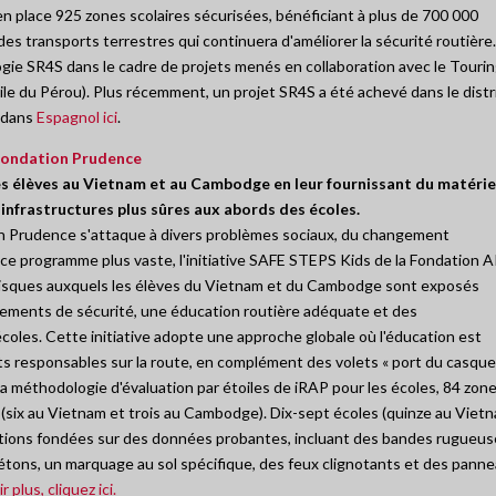
n place 925 zones scolaires sécurisées, bénéficiant à plus de 700 000
es transports terrestres qui continuera d'améliorer la sécurité routière.
ie SR4S dans le cadre de projets menés en collaboration avec le Tourin
e du Pérou). Plus récemment, un projet SR4S a été achevé dans le distr
 dans
Espagnol ici
.
Fondation Prudence
es élèves au Vietnam et au Cambodge en leur fournissant du matérie
infrastructures plus sûres aux abords des écoles.
 Prudence s'attaque à divers problèmes sociaux, du changement
 ce programme plus vaste, l'initiative SAFE STEPS Kids de la Fondation A
es risques auxquels les élèves du Vietnam et du Cambodge sont exposés
ements de sécurité, une éducation routière adéquate et des
écoles. Cette initiative adopte une approche globale où l'éducation est
 responsables sur la route, en complément des volets « port du casque
 la méthodologie d'évaluation par étoiles de iRAP pour les écoles, 84 zon
 (six au Vietnam et trois au Cambodge). Dix-sept écoles (quinze au Viet
tions fondées sur des données probantes, incluant des bandes rugueus
étons, un marquage au sol spécifique, des feux clignotants et des pann
 plus, cliquez ici.