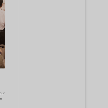
our
de