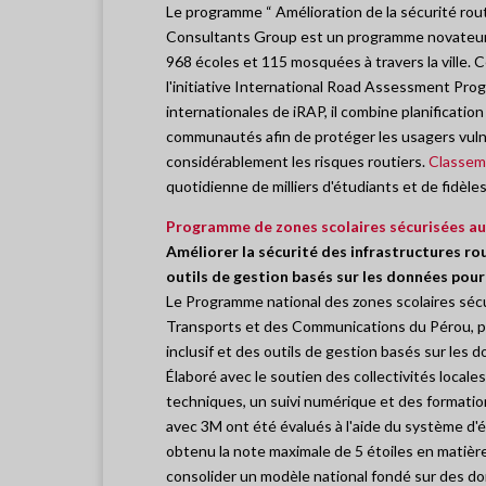
Le programme “ Amélioration de la sécurité rou
Consultants Group est un programme novateur de
968 écoles et 115 mosquées à travers la ville. C
l'initiative International Road Assessment Pr
internationales de iRAP, il combine planificatio
communautés afin de protéger les usagers vulnér
considérablement les risques routiers.
Classeme
quotidienne de milliers d'étudiants et de fidèle
Programme de zones scolaires sécurisées a
Améliorer la sécurité des infrastructures ro
outils de gestion basés sur les données pour
Le Programme national des zones scolaires sécur
Transports et des Communications du Pérou, p
inclusif et des outils de gestion basés sur les 
Élaboré avec le soutien des collectivités local
techniques, un suivi numérique et des formations
avec 3M ont été évalués à l'aide du système d'év
obtenu la note maximale de 5 étoiles en matière
consolider un modèle national fondé sur des do