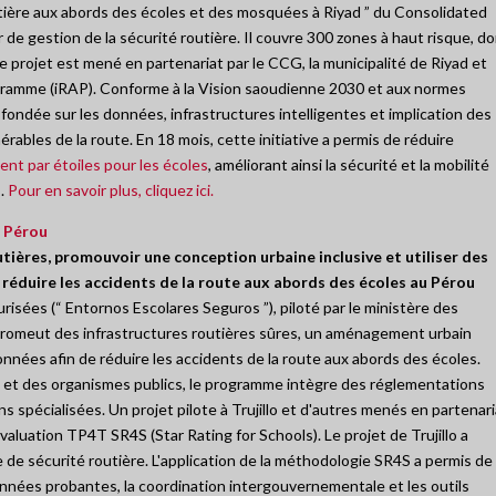
tière aux abords des écoles et des mosquées à Riyad ” du Consolidated
 gestion de la sécurité routière. Il couvre 300 zones à haut risque, do
e projet est mené en partenariat par le CCG, la municipalité de Riyad et
ogramme (iRAP). Conforme à la Vision saoudienne 2030 et aux normes
n fondée sur les données, infrastructures intelligentes et implication des
ables de la route. En 18 mois, cette initiative a permis de réduire
nt par étoiles pour les écoles
, améliorant ainsi la sécurité et la mobilité
s.
Pour en savoir plus, cliquez ici.
u Pérou
utières, promouvoir une conception urbaine inclusive et utiliser des
 réduire les accidents de la route aux abords des écoles au Pérou
isées (“ Entornos Escolares Seguros ”), piloté par le ministère des
romeut des infrastructures routières sûres, un aménagement urbain
données afin de réduire les accidents de la route aux abords des écoles.
es et des organismes publics, le programme intègre des réglementations
 spécialisées. Un projet pilote à Trujillo et d'autres menés en partenari
aluation TP4T SR4S (Star Rating for Schools). Le projet de Trujillo a
 de sécurité routière. L'application de la méthodologie SR4S a permis de
nnées probantes, la coordination intergouvernementale et les outils