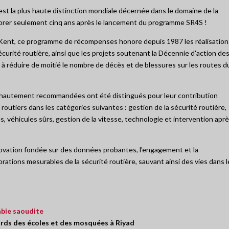
 est la plus haute distinction mondiale décernée dans le domaine de la
lébrer seulement cinq ans après le lancement du programme SR4S !
 Kent, ce programme de récompenses honore depuis 1987 les réalisation
curité routière, ainsi que les projets soutenant la Décennie d'action de
e à réduire de moitié le nombre de décès et de blessures sur les routes d
s hautement recommandées ont été distingués pour leur contribution
outiers dans les catégories suivantes : gestion de la sécurité routière,
es, véhicules sûrs, gestion de la vitesse, technologie et intervention apr
ovation fondée sur des données probantes, l'engagement et la
rations mesurables de la sécurité routière, sauvant ainsi des vies dans l
bie saoudite
ords des écoles et des mosquées à Riyad