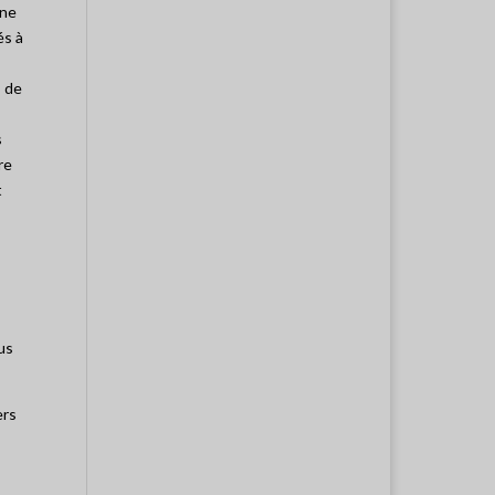
gne
és à
s de
s
re
t
us
ers