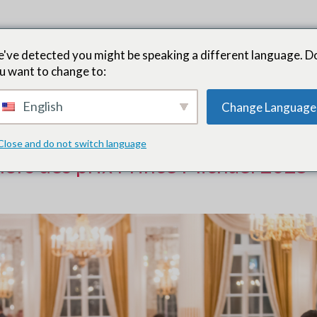
artenaires chefs de file
Comment ça fonctionne
Opportunités
've detected you might be speaking a different language. D
u want to change to:
ernières nouvelles
Formation et ressources
OUAIS
English
Change Language
Close and do not switch language
lors des prix Prince Michael 2025