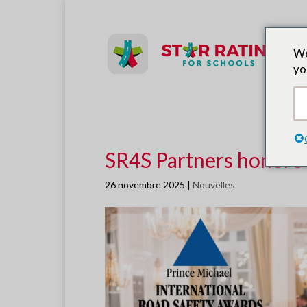
P
We
yo
D
SR4S Partners honoré 
26 novembre 2025
|
Nouvelles