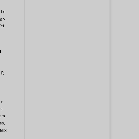
 Le
g y
ict
l
IP,
 »
es
nam
es,
eaux