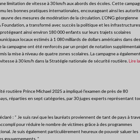
une limitation de vitesse à 30 km/h aux abords des écoles. Cette campa
romu les bonnes pratiques internationales, encourageant ainsi les autorit
 en œuvre des mesures de modération de la circulation. L’ONG géorgienne
oundation, a transformé avec succès la politique et les infrastructure
 protégeant ainsi environ 180 000 enfants sur leurs trajets scolaires
nicipaux locaux estimés à 1 080 milliards de dollars américains dans de
 de la campagne ont été renforcés par un projet de notation supplémentai
rmis la mise à niveau de quatre zones scolaires. La campagne a égalemen
e vitesse à 30 km/h dans la Stratégie nationale de sécurité routière.
Lire la
té routière Prince Michael 2025 a impliqué l'examen de près de 80
ays, réparties en sept catégories, par 30 juges experts représentant to
déclaré : “ Je suis ravi que les lauréats proviennent de tant de pays à trav
accompli pour réduire le nombre de victimes grâce à des programmes
tional. Je suis également particulièrement heureux de pouvoir saluer les
des gouvernements. ”