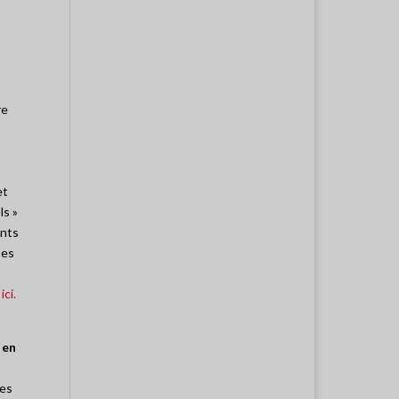
re
et
ls »
ants
Ces
ici.
 en
les