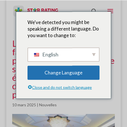
We've detected you might be
speaking a different language. Do
you want to change to:
L'engagement de Riyad en
faveur de zones scolaires
English
plus sûres : formation sur le
système de notation par
Change Language
étoiles pour les écoles
destinée aux
Close and do not switch language
professionnels locaux
10 mars 2025
|
Nouvelles