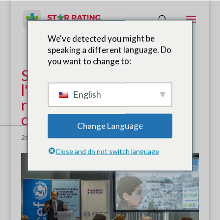
We've detected you might be
speaking a different language. Do
you want to change to:
SR4S présenté à
l'événement de
English
renforcement des
capacités de l'UNICEF
Change Language
26 novembre 2019
|
Nouvelles
Close and do not switch language