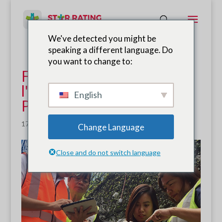
We've detected you might be
speaking a different language. Do
you want to change to:
Formation récente à
l'évaluation SR4S aux
English
Philippines
17 janv.2019
|
Nouvelles
,
Formation
Change Language
Close and do not switch language